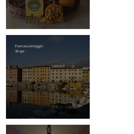
Scopriassapora Poli
FrancescaViaggio
30 apr
LIVORNO