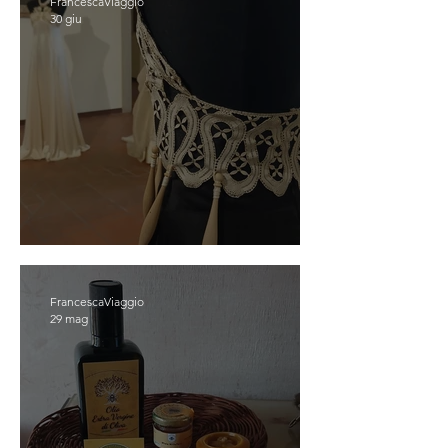
FrancescaViaggio
30 giu
OFFIDA
FrancescaViaggio
29 mag