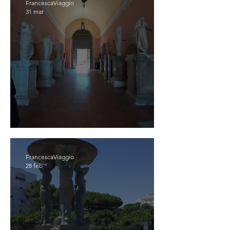
FrancescaViaggio
31 mar
OSIMO
FrancescaViaggio
28 feb