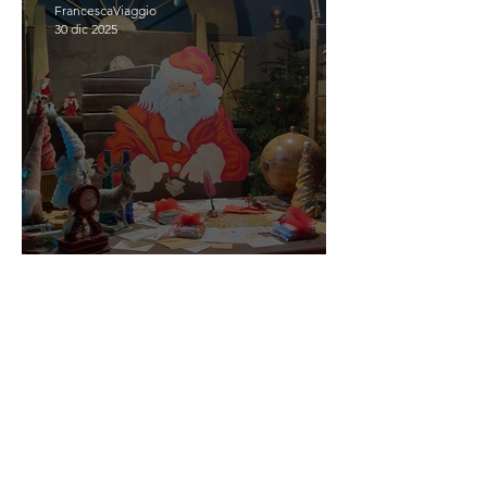
FrancescaViaggio
30 dic 2025
SCOPRIASSAPORA IL
NATALE
FrancescaViaggio
28 nov 2025