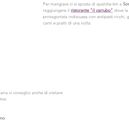
Per mangiare ci si sposta di qualche km a 
So
raggiungere il 
ristorante "il carrubo"
 dove la 
protagonista indiscussa con antipasti ricchi, 
carni e piatti di una volta.
aria vi consiglio anche di visitare 
ome:
ino