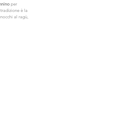
nnino
 per 
tradizione è la 
gnocchi al ragù, 