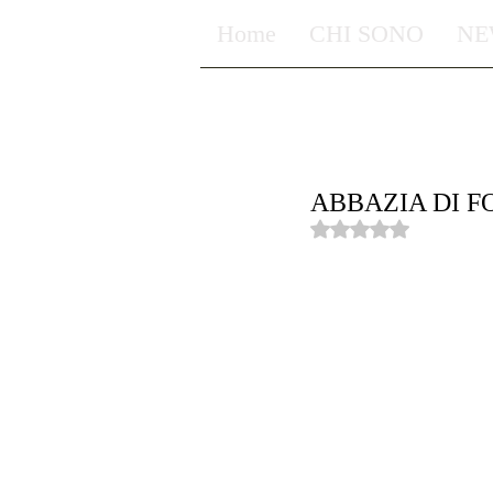
Home
CHI SONO
NE
ABBAZIA DI 
Valutazione NaN ste