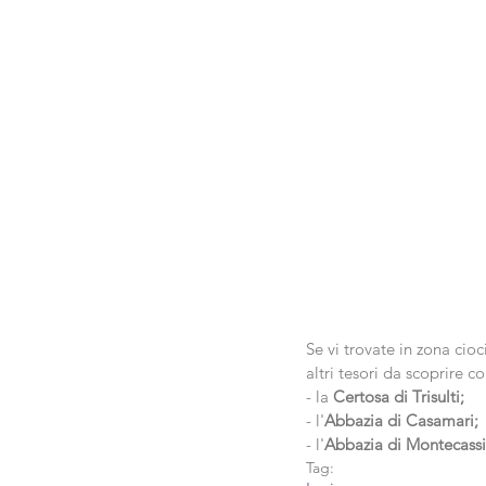
Se vi trovate in zona cioci
altri tesori da scoprire c
- la 
Certosa di Trisulti;
- l'
Abbazia di Casamari;
- l'
Abbazia di Montecass
Tag: