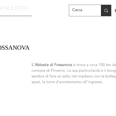
WSLETTER
FOSSANOVA
lle su 5.
L'Abbazia di Fossanova
 si trova a circa 100 km d
comune di Priverno. La sua particolarità è il borg
sembra di fare un salto nel medievo con le botte
spazi, la torre d'avvistamento all'ingresso.