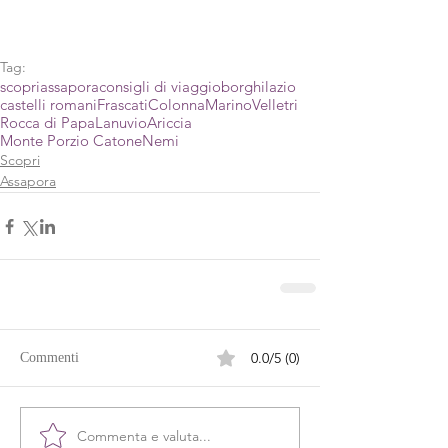
Tag:
scopriassapora
consigli di viaggio
borghi
lazio
castelli romani
Frascati
Colonna
Marino
Velletri
Rocca di Papa
Lanuvio
Ariccia
Monte Porzio Catone
Nemi
Scopri
Assapora
0.0/5 (0)
Commenti
Commenta e valuta...