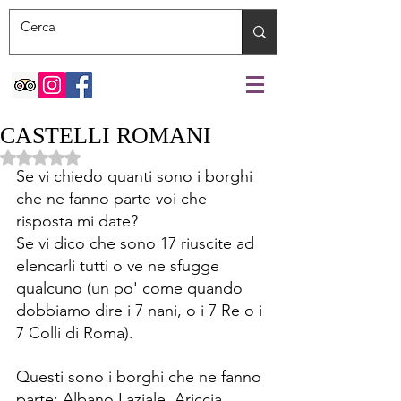
CASTELLI ROMANI
Valutazione NaN stelle su 5.
Se vi chiedo quanti sono i borghi 
che ne fanno parte voi che 
risposta mi date? 
Se vi dico che sono 17 riuscite ad 
elencarli tutti o ve ne sfugge 
qualcuno (
un po' come quando 
dobbiamo dire i 7 nani, o i 7 Re o i 
7 Colli di Roma).
Questi sono i borghi che ne fanno 
parte: 
Albano Laziale, Ariccia, 