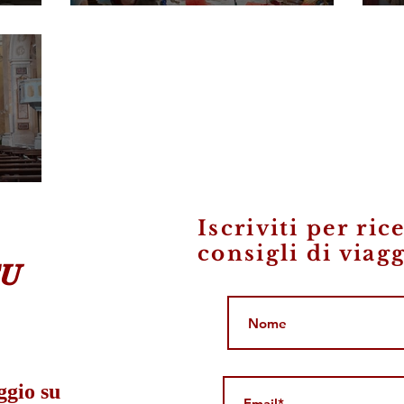
O
NATALE
Iscriviti per ric
consigli di viagg
SU
ggio su