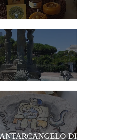
copriassapora Poli
CATTOLICA
SANTARCANGELO DI