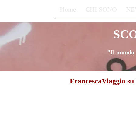
Home
CHI SONO
NE
SC
"Il mondo 
FrancescaViaggio su