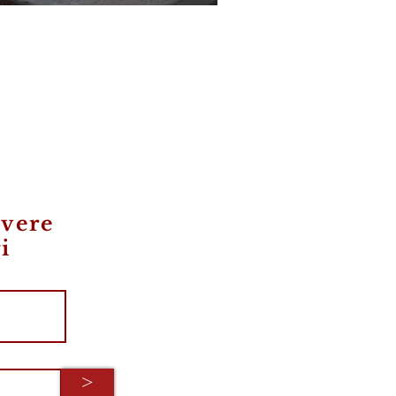
ROMAGNA
evere
i
>