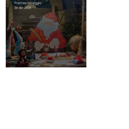
FrancescaViaggio
30 dic 2025
SCOPRIASSAPORA IL
NATALE
FrancescaViaggio
28 nov 2025