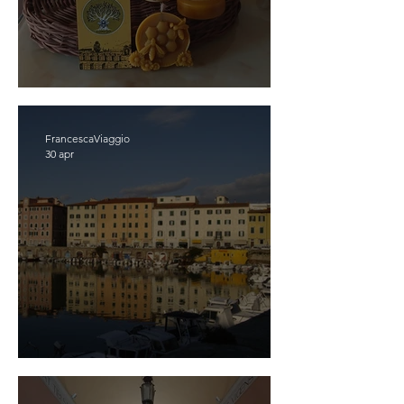
Scopriassapora Poli
FrancescaViaggio
30 apr
LIVORNO