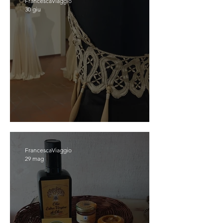
FrancescaViaggio
30 giu
OFFIDA
FrancescaViaggio
29 mag