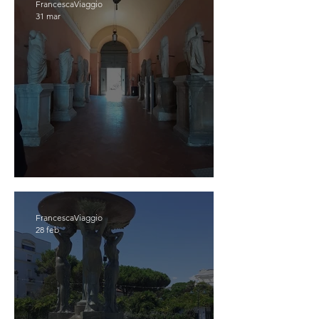
FrancescaViaggio
31 mar
OSIMO
FrancescaViaggio
28 feb