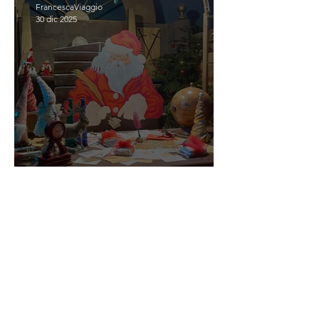
FrancescaViaggio
30 dic 2025
SCOPRIASSAPORA IL
NATALE
FrancescaViaggio
28 nov 2025