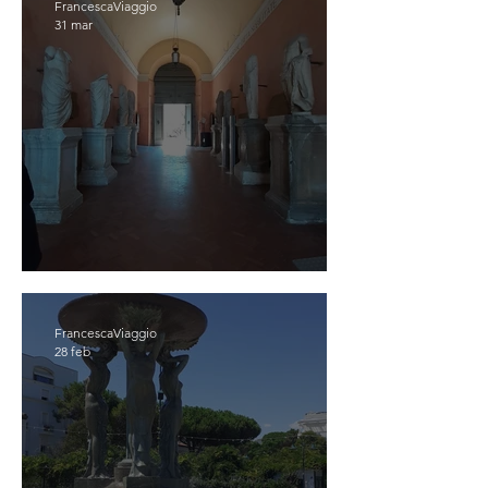
FrancescaViaggio
31 mar
OSIMO
FrancescaViaggio
28 feb