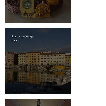
Scopriassapora Poli
FrancescaViaggio
30 apr
LIVORNO