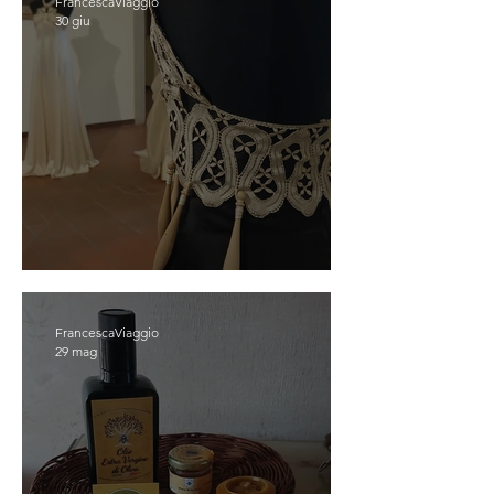
FrancescaViaggio
30 giu
OFFIDA
FrancescaViaggio
29 mag