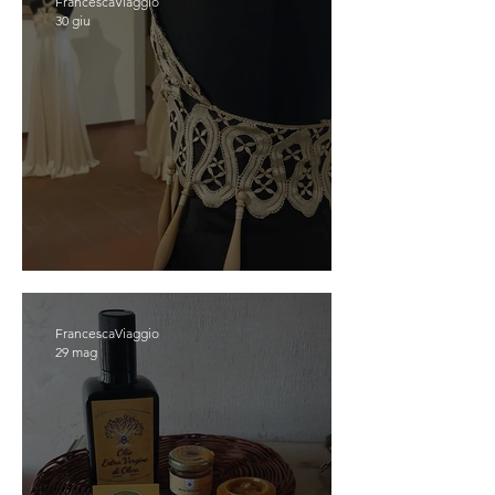
FrancescaViaggio
30 giu
OFFIDA
FrancescaViaggio
29 mag