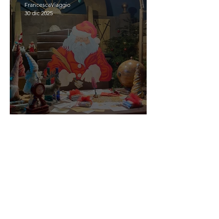
FrancescaViaggio
30 dic 2025
SCOPRIASSAPORA IL
NATALE
FrancescaViaggio
28 nov 2025