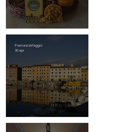
Scopriassapora Poli
FrancescaViaggio
30 apr
LIVORNO