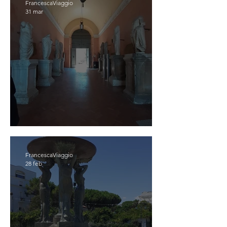
FrancescaViaggio
31 mar
OSIMO
FrancescaViaggio
28 feb